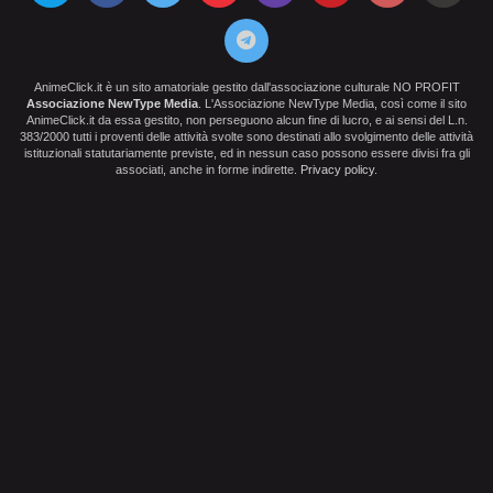
AnimeClick.it è un sito amatoriale gestito dall'associazione culturale NO PROFIT
Associazione NewType Media
. L'Associazione NewType Media, così come il sito
AnimeClick.it da essa gestito, non perseguono alcun fine di lucro, e ai sensi del L.n.
383/2000 tutti i proventi delle attività svolte sono destinati allo svolgimento delle attività
istituzionali statutariamente previste, ed in nessun caso possono essere divisi fra gli
associati, anche in forme indirette.
Privacy policy
.