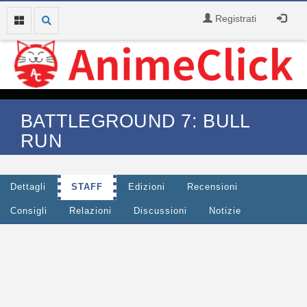
Registrati
BATTLEGROUND 7: BULL
RUN
Dettagli
STAFF
Edizioni
Recensioni
Consigli
Relazioni
Discussioni
Notizie