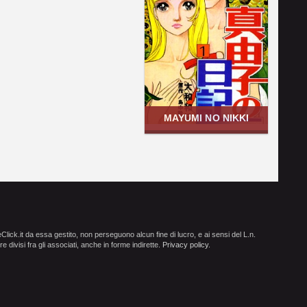
MAYUMI NO NIKKI
ick.it da essa gestito, non perseguono alcun fine di lucro, e ai sensi del L.n.
e divisi fra gli associati, anche in forme indirette.
Privacy policy
.