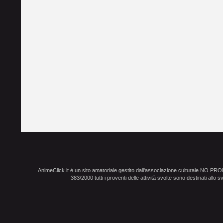
AnimeClick.it è un sito amatoriale gestito dall'associazione culturale NO PR
383/2000 tutti i proventi delle attività svolte sono destinati allo