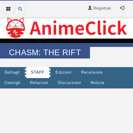
Registrati
CHASM: THE RIFT
Dettagli
STAFF
Edizioni
Recensioni
Consigli
Relazioni
Discussioni
Notizie