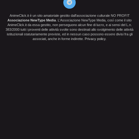
AnimeClick.it è un sito amatoriale gestito dall'associazione culturale NO PROFIT
Associazione NewType Media
. L'Associazione NewType Media, così come il sito
AnimeClick.it da essa gestito, non perseguono alcun fine di lucro, e ai sensi del L.n.
383/2000 tutti i proventi delle attività svolte sono destinati allo svolgimento delle attività
istituzionali statutariamente previste, ed in nessun caso possono essere divisi fra gli
associati, anche in forme indirette.
Privacy policy
.