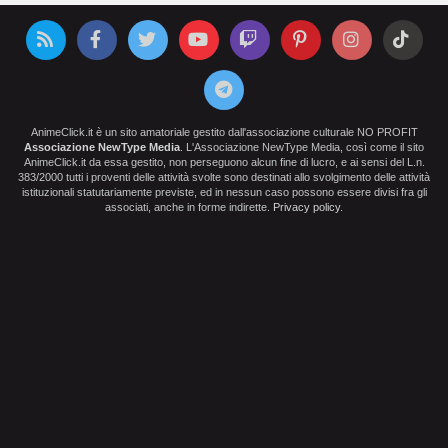
AnimeClick.it è un sito amatoriale gestito dall'associazione culturale NO PROFIT
Associazione NewType Media
. L'Associazione NewType Media, così come il sito
AnimeClick.it da essa gestito, non perseguono alcun fine di lucro, e ai sensi del L.n.
383/2000 tutti i proventi delle attività svolte sono destinati allo svolgimento delle attività
istituzionali statutariamente previste, ed in nessun caso possono essere divisi fra gli
associati, anche in forme indirette.
Privacy policy
.