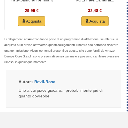
Fate/Samurai Remnant
KOEI Fate/Samurai...
29,99 €
32,48 €
Acquista
Acquista
I collegamenti ad Amazon fanno parte di un programma di affiliazione: se effettui un
acquisto o un ordine attraverso questi collegamenti, il nostro sito potrebbe ricevere
una commissione. Alcuni contenuti presenti su questo sito sono forniti da Amazon
Europe Core S.à r.l.; sono presentati senza garanzie e possono cambiare o essere
rimossi in qualunque momento.
Autore:
Revil-Rosa
Uno a cui piace giocare... probabilmente più di
quanto dovrebbe.