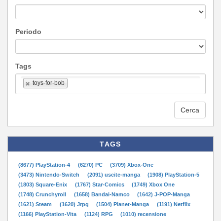
Periodo
Tags
toys-for-bob
Cerca
TAGS
(8677) PlayStation-4
(6270) PC
(3709) Xbox-One
(3473) Nintendo-Switch
(2091) uscite-manga
(1908) PlayStation-5
(1803) Square-Enix
(1767) Star-Comics
(1749) Xbox One
(1748) Crunchyroll
(1658) Bandai-Namco
(1642) J-POP-Manga
(1621) Steam
(1620) Jrpg
(1504) Planet-Manga
(1191) Netflix
(1166) PlayStation-Vita
(1124) RPG
(1010) recensione