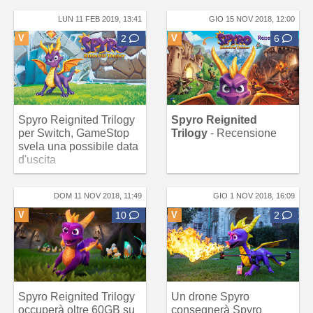
LUN 11 FEB 2019, 13:41
GIO 15 NOV 2018, 12:00
V
2
V
6
Spyro Reignited Trilogy
Spyro Reignited
per Switch, GameStop
Trilogy
- Recensione
svela una possibile data
d'uscita
DOM 11 NOV 2018, 11:49
GIO 1 NOV 2018, 16:09
V
10
V
2
Spyro Reignited Trilogy
Un drone Spyro
occuperà oltre 60GB su
consegnerà Spyro