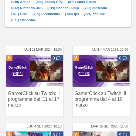
(949) Action
(886) Action-RPG
(871) Xbox-Series
(832) Nintendo-3DS
(819) Shonen-Jump
(762) Nintendo
(761) GDR
(759) Picchiaduro
(748) fps
(724) annunci
(671) Shueisha
LUN 11 MAR 2024, 18:00
LUN 4 MAR 2024, 10:30
V
0
V
0
GamerClick su Twitch: il
GamerClick su Twitch: il
programma dall'11 al 17
programma dal 4 al 10
marzo
marzo
LUN 4 SET 2023, 10:15
MAR 15 SET 2020, 11:00
V
3
V
9