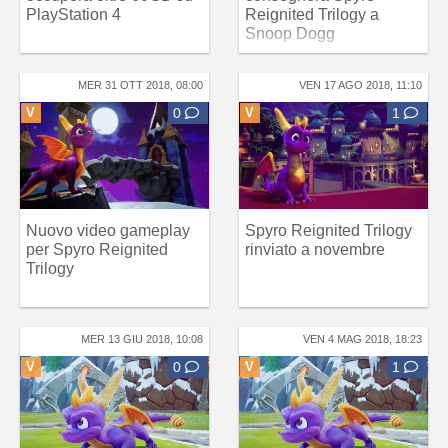
PlayStation 4
Reignited Trilogy a
Snoop Dogg
MER 31 OTT 2018, 08:00
VEN 17 AGO 2018, 11:10
V
0
V
1
Nuovo video gameplay
Spyro Reignited Trilogy
per Spyro Reignited
rinviato a novembre
Trilogy
MER 13 GIU 2018, 10:08
VEN 4 MAG 2018, 18:23
V
0
V
1