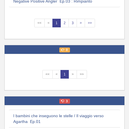
Negative Positive Angler Ep.03 : Rimpianto
<<
<
1
2
3
>
>>
0
<<
<
1
>
>>
3
I bambini che inseguono le stelle / Il viaggio verso
Agartha Ep.01