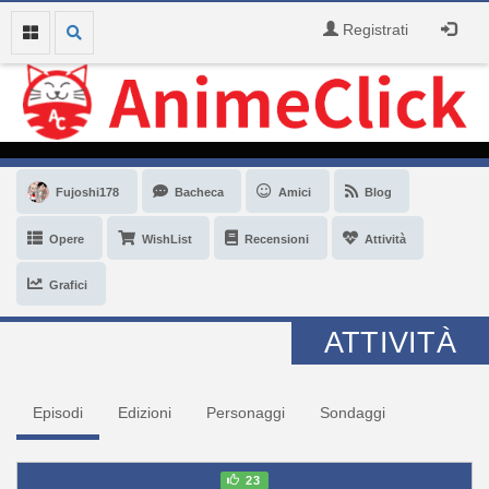
Registrati
Fujoshi178
Bacheca
Amici
Blog
Opere
WishList
Recensioni
Attività
Grafici
ATTIVITÀ
Episodi
Edizioni
Personaggi
Sondaggi
23