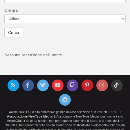
Ordina
Cerca
Nessuna recensione dell'utente.
AnimeClick.it è un sito amatoriale gestito dall'associazione culturale NO PROFIT
Associazione NewType Media
. L'Associazione NewType Media, così come il sito
AnimeClick.it da essa gestito, non perseguono alcun fine di lucro, e ai sensi del L.n.
383/2000 tutti i proventi delle attività svolte sono destinati allo svolgimento delle attività
istituzionali statutariamente previste, ed in nessun caso possono essere divisi fra gli