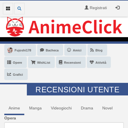
Registrati
Fujoshi178
Bacheca
Amici
Blog
Opere
WishList
Recensioni
Attività
Grafici
RECENSIONI UTENTE
Anime
Manga
Videogiochi
Drama
Novel
Opera