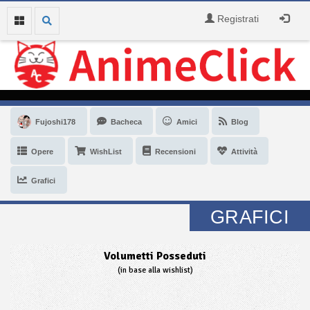
Registrati
Fujoshi178
Bacheca
Amici
Blog
Opere
WishList
Recensioni
Attività
Grafici
GRAFICI
Volumetti Posseduti
(in base alla wishlist)