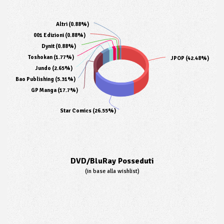
Altri (0.88%)
001 Edizioni (0.88%)
Dynit (0.88%)
Toshokan (1.77%)
JPOP (42.48%)
Jundo (2.65%)
Bao Publishing (5.31%)
GP Manga (17.7%)
Star Comics (26.55%)
DVD/BluRay Posseduti
(in base alla wishlist)