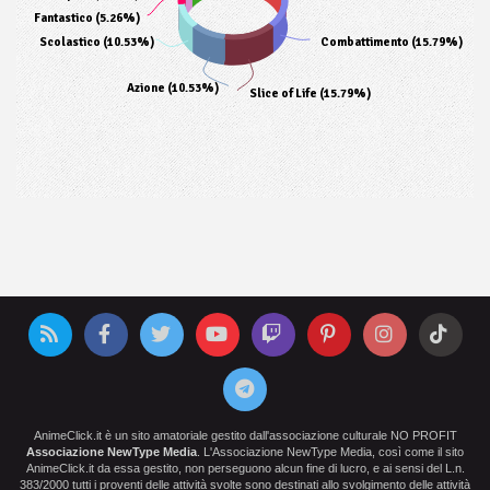
Fantastico (5.26%)
Scolastico (10.53%)
Combattimento (15.79%)
Azione (10.53%)
Slice of Life (15.79%)
AnimeClick.it è un sito amatoriale gestito dall'associazione culturale NO PROFIT
Associazione NewType Media
. L'Associazione NewType Media, così come il sito
AnimeClick.it da essa gestito, non perseguono alcun fine di lucro, e ai sensi del L.n.
383/2000 tutti i proventi delle attività svolte sono destinati allo svolgimento delle attività