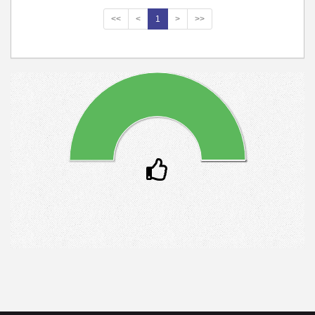
<<
<
1
>
>>