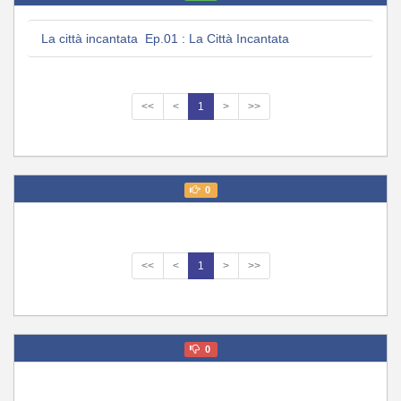
La città incantata Ep.01 : La Città Incantata
<<
<
1
>
>>
0
<<
<
1
>
>>
0