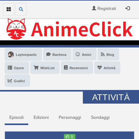
Registrati
Laytonpaolo
Bacheca
Amici
Blog
Opere
WishList
Recensioni
Attività
Grafici
ATTIVITÀ
Episodi
Edizioni
Personaggi
Sondaggi
1