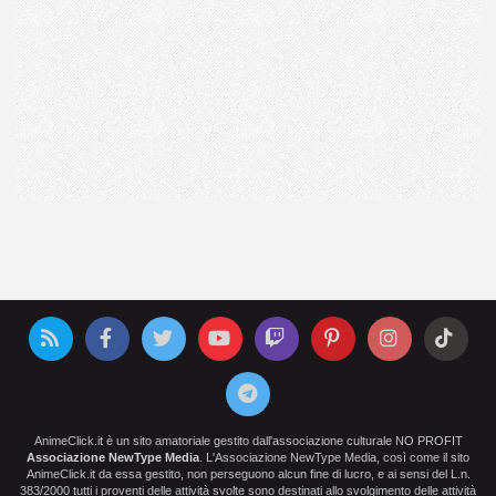
AnimeClick.it è un sito amatoriale gestito dall'associazione culturale NO PROFIT
Associazione NewType Media
. L'Associazione NewType Media, così come il sito
AnimeClick.it da essa gestito, non perseguono alcun fine di lucro, e ai sensi del L.n.
383/2000 tutti i proventi delle attività svolte sono destinati allo svolgimento delle attività