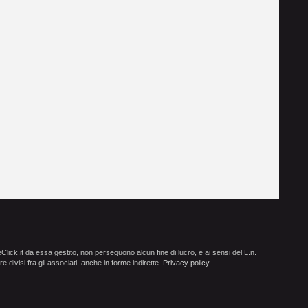
ick.it da essa gestito, non perseguono alcun fine di lucro, e ai sensi del L.n.
e divisi fra gli associati, anche in forme indirette.
Privacy policy
.