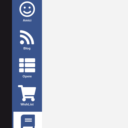
Amici
Blog
Opere
WishList