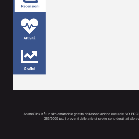
Recensioni
Attività
Grafici
AnimeClick.it è un sito amatoriale gestito dall'associazione culturale NO PR
383/2000 tutti i proventi delle attività svolte sono destinati allo