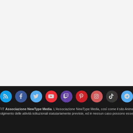
OFIT
Associazione NewType Media
. L'Associazione NewType Media, così come il sito AnimeCl
 svolgimento delle attività istituzionali statutariamente previste, ed in nessun caso possono esser