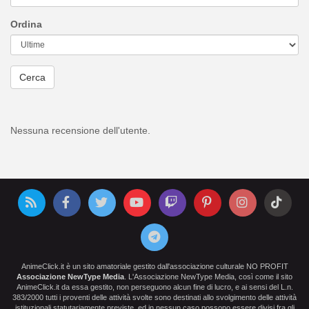
Ordina
Cerca
Nessuna recensione dell'utente.
AnimeClick.it è un sito amatoriale gestito dall'associazione culturale NO PROFIT
Associazione NewType Media
. L'Associazione NewType Media, così come il sito
AnimeClick.it da essa gestito, non perseguono alcun fine di lucro, e ai sensi del L.n.
383/2000 tutti i proventi delle attività svolte sono destinati allo svolgimento delle attività
istituzionali statutariamente previste, ed in nessun caso possono essere divisi fra gli