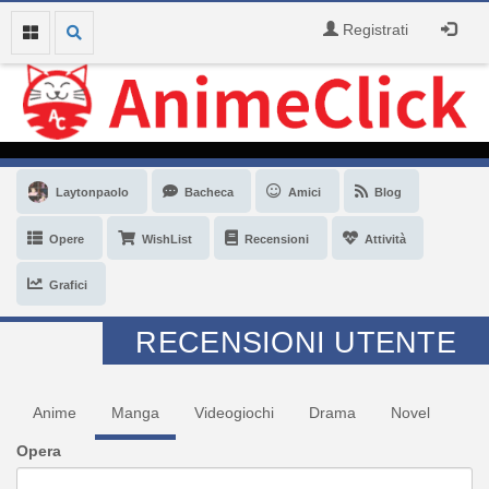
Registrati
Laytonpaolo
Bacheca
Amici
Blog
Opere
WishList
Recensioni
Attività
Grafici
RECENSIONI UTENTE
Anime
Manga
Videogiochi
Drama
Novel
Opera