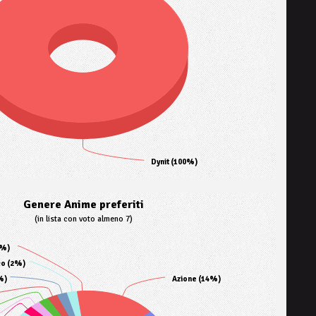
Dynit (100%)
Genere Anime preferiti
(in lista con voto almeno 7)
2%)
co (2%)
%)
Azione (14%)