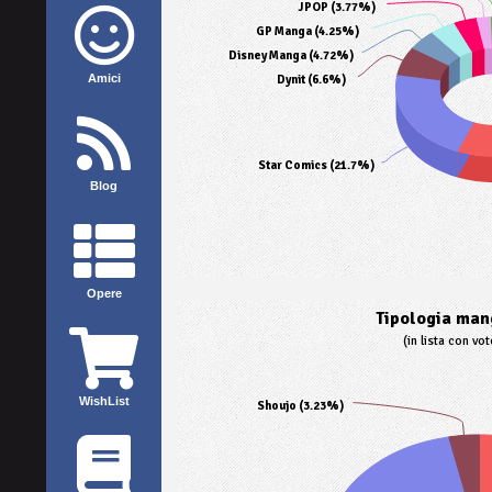
JPOP (3.77%)
GP Manga (4.25%)
Disney Manga (4.72%)
Amici
Dynit (6.6%)
Star Comics (21.7%)
Blog
Opere
Tipologia mang
(in lista con vo
WishList
Shoujo (3.23%)