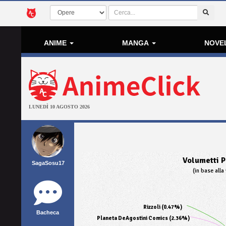
ANIME
MANGA
NOVE
LUNEDÌ 10 AGOSTO 2026
Volumetti P
SagaSosu17
(in base alla 
Rizzoli (0.47%)
Bacheca
Planeta DeAgostini Comics (2.36%)