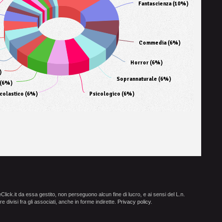
Fantascienza (10%)
Commedia (6%)
Horror (6%)
)
Soprannaturale (6%)
(6%)
colastico (6%)
Psicologico (6%)
ick.it da essa gestito, non perseguono alcun fine di lucro, e ai sensi del L.n.
e divisi fra gli associati, anche in forme indirette.
Privacy policy
.