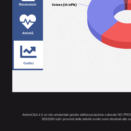
Recensioni
Seinen (35.48%)
Attività
Grafici
AnimeClick.it è un sito amatoriale gestito dall'associazione culturale NO PR
383/2000 tutti i proventi delle attività svolte sono destinati allo