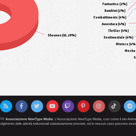
Fantastico (2%)
Bambini (2%)
Combattimento (4%)
Avventura (4%)
Thriller (4%)
Shounen (61.29%)
Sentimentale (4%)
Mistero (4%
Mecha 
S
OFIT
Associazione NewType Media
. L'Associazione NewType Media, così come il sito AnimeCl
 svolgimento delle attività istituzionali statutariamente previste, ed in nessun caso possono esser