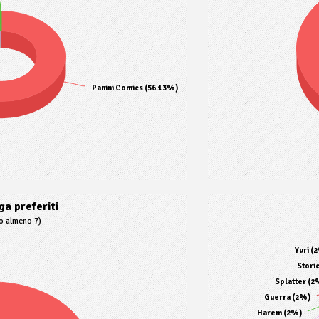
Panini Comics (56.13%)
a preferiti
to almeno 7)
Yuri (
Stori
Splatter (2
Guerra (2%)
Harem (2%)