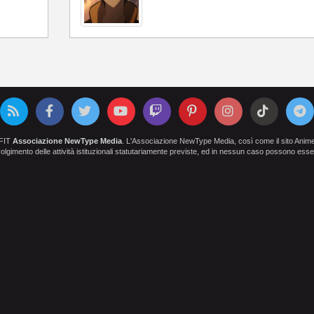
OFIT
Associazione NewType Media
. L'Associazione NewType Media, così come il sito AnimeCl
 svolgimento delle attività istituzionali statutariamente previste, ed in nessun caso possono esser