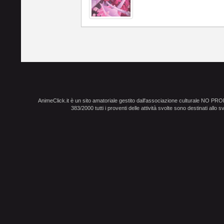
AnimeClick.it è un sito amatoriale gestito dall'associazione culturale NO PR
383/2000 tutti i proventi delle attività svolte sono destinati allo