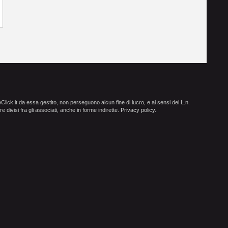
ick.it da essa gestito, non perseguono alcun fine di lucro, e ai sensi del L.n.
e divisi fra gli associati, anche in forme indirette.
Privacy policy
.