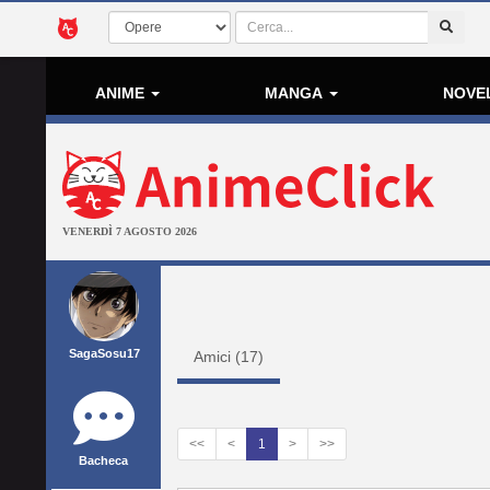
ANIME
MANGA
NOVE
VENERDÌ 7 AGOSTO 2026
SagaSosu17
Amici (
17
)
<<
<
1
>
>>
Bacheca