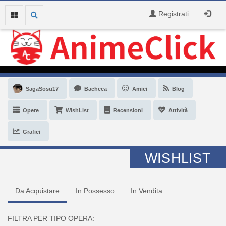
Registrati
SagaSosu17
Bacheca
Amici
Blog
Opere
WishList
Recensioni
Attività
Grafici
WISHLIST
Da Acquistare
In Possesso
In Vendita
FILTRA PER TIPO OPERA: