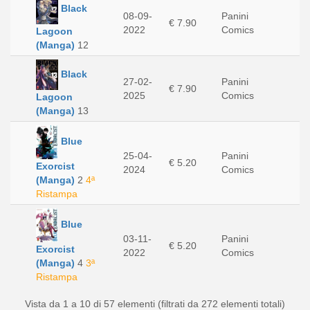
Black
08-09-
Panini
€ 7.90
2022
Comics
Lagoon
(Manga)
12
Black
27-02-
Panini
€ 7.90
2025
Comics
Lagoon
(Manga)
13
Blue
25-04-
Panini
€ 5.20
Exorcist
2024
Comics
(Manga)
2
4ª
Ristampa
Blue
03-11-
Panini
€ 5.20
Exorcist
2022
Comics
(Manga)
4
3ª
Ristampa
Vista da 1 a 10 di 57 elementi (filtrati da 272 elementi totali)