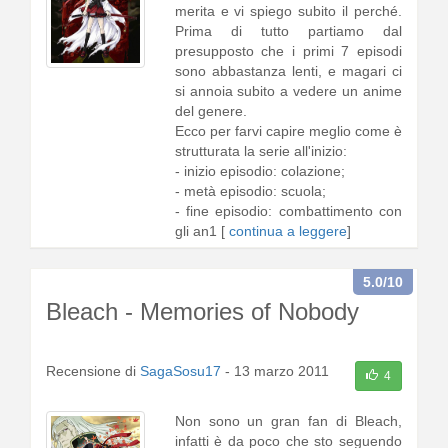
merita e vi spiego subito il perché.
Prima di tutto partiamo dal
presupposto che i primi 7 episodi
sono abbastanza lenti, e magari ci
si annoia subito a vedere un anime
del genere.
Ecco per farvi capire meglio come è
strutturata la serie all'inizio:
- inizio episodio: colazione;
- metà episodio: scuola;
- fine episodio: combattimento con
gli an1 [
continua a leggere
]
5.0
/10
Bleach - Memories of Nobody
Recensione di
SagaSosu17
-
13 marzo 2011
4
Non sono un gran fan di Bleach,
infatti è da poco che sto seguendo