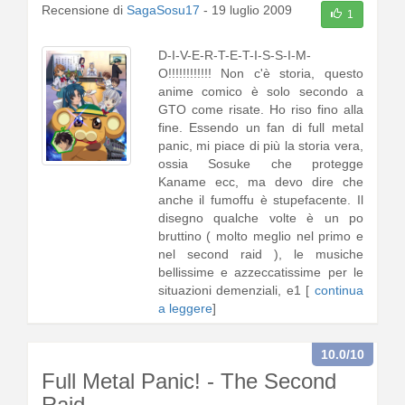
Recensione di
SagaSosu17
-
19 luglio 2009
1
D-I-V-E-R-T-E-T-I-S-S-I-M-
O!!!!!!!!!!!! Non c'è storia, questo
anime comico è solo secondo a
GTO come risate. Ho riso fino alla
fine. Essendo un fan di full metal
panic, mi piace di più la storia vera,
ossia Sosuke che protegge
Kaname ecc, ma devo dire che
anche il fumoffu è stupefacente. Il
disegno qualche volte è un po
bruttino ( molto meglio nel primo e
nel second raid ), le musiche
bellissime e azzeccatissime per le
situazioni demenziali, e1 [
continua
a leggere
]
10.0
/10
Full Metal Panic! - The Second
Raid