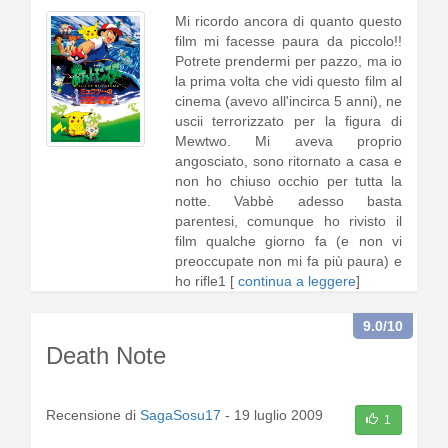
Mi ricordo ancora di quanto questo
film mi facesse paura da piccolo!!
Potrete prendermi per pazzo, ma io
la prima volta che vidi questo film al
cinema (avevo all'incirca 5 anni), ne
uscii terrorizzato per la figura di
Mewtwo. Mi aveva proprio
angosciato, sono ritornato a casa e
non ho chiuso occhio per tutta la
notte. Vabbè adesso basta
parentesi, comunque ho rivisto il
film qualche giorno fa (e non vi
preoccupate non mi fa più paura) e
ho rifle1 [
continua a leggere
]
9.0
/10
Death Note
Recensione di
SagaSosu17
-
19 luglio 2009
1