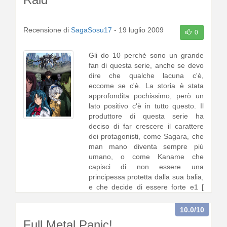
Recensione di
SagaSosu17
-
19 luglio 2009
0
Gli do 10 perchè sono un grande
fan di questa serie, anche se devo
dire che qualche lacuna c'è,
eccome se c'è. La storia è stata
approfondita pochissimo, però un
lato positivo c'è in tutto questo. Il
produttore di questa serie ha
deciso di far crescere il carattere
dei protagonisti, come Sagara, che
man mano diventa sempre più
umano, o come Kaname che
capisci di non essere una
principessa protetta dalla sua balia,
e che decide di essere forte e1 [
continua a leggere
]
10.0
/10
Full Metal Panic!