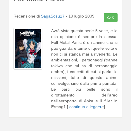
Recensione di
SagaSosu17
-
19 luglio 2009
0
Avrò visto questa serie 5 volte, e la
mia opinione è sempre la stessa:
Full Metal Panic è un anime che si
può guardare tante di quelle volte e
non ci si stanca mai a rivederlo. Le
ambientazioni, i personaggi (tranne
tokiwa che mi sa di personaggio
ombra), i concetti di cui si parla, le
missioni, tutto di questo anime
coinvolge, sino dalla prima puntata.
Le parti più belle sono il
dirottamento dell'areo
nell'aeroporto di Anka e il filler in
Ermag1 [
continua a leggere
]