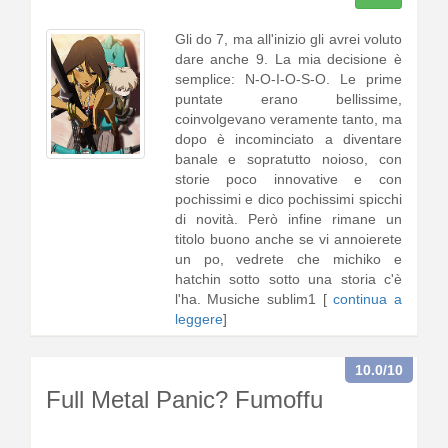
Gli do 7, ma all'inizio gli avrei voluto
dare anche 9. La mia decisione è
semplice: N-O-I-O-S-O. Le prime
puntate erano bellissime,
coinvolgevano veramente tanto, ma
dopo è incominciato a diventare
banale e sopratutto noioso, con
storie poco innovative e con
pochissimi e dico pochissimi spicchi
di novità. Però infine rimane un
titolo buono anche se vi annoierete
un po, vedrete che michiko e
hatchin sotto sotto una storia c'è
l'ha. Musiche sublim1 [
continua a
leggere
]
10.0
/10
Full Metal Panic? Fumoffu