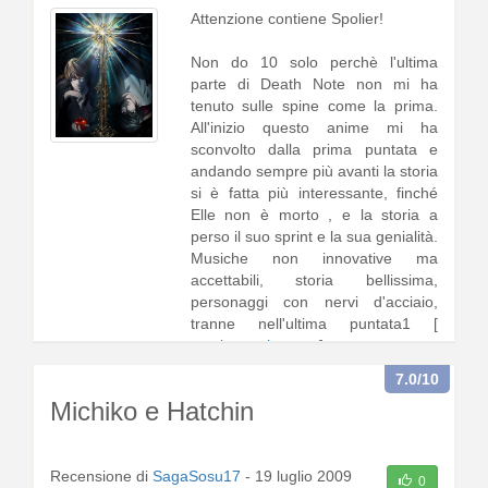
Attenzione contiene Spolier!
Non do 10 solo perchè l'ultima
parte di Death Note non mi ha
tenuto sulle spine come la prima.
All'inizio questo anime mi ha
sconvolto dalla prima puntata e
andando sempre più avanti la storia
si è fatta più interessante, finché
Elle non è morto , e la storia a
perso il suo sprint e la sua genialità.
Musiche non innovative ma
accettabili, storia bellissima,
personaggi con nervi d'acciaio,
tranne nell'ultima puntata1 [
continua a leggere
]
7.0
/10
Michiko e Hatchin
Recensione di
SagaSosu17
-
19 luglio 2009
0