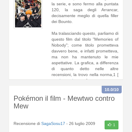
la serie, e sono fermo alla puntata
120, la saga degli Arrancar,
decisamente meglio di quella filler
dei Bounto.
Ma tralasciando questo, parliamo di
questo film dal titolo "Memories of
Nobody"; come titolo prometteva
davvero bene, e infatti prometteva,
ma non ha mantenuto le mie
aspettative. La grafica, a differenza
di quanto detto nelle altre
recensioni, la trovo nella norma,1 [
continua a leggere
]
10.0
/10
Pokémon il film - Mewtwo contro
Mew
Recensione di
SagaSosu17
-
26 luglio 2009
1