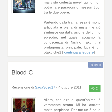
mai visto codesta novel, quindi non
potrò fare paragoni di nessun tipo,
tra le due opere.
Partendo dalla trama, essa è molto
articolata e piena di misteri, e ciò
s'intuisce già dalla visione del primo
episodio, nel quale facciamo la
conoscenza di Nishijo Takumi, il
protagonista principale. Egli è un
otaku che1 [
continua a leggere
]
8.0
/10
Blood-C
Recensione di
SagaSosu17
-
4 ottobre 2011
2
Allora, che dire di quest'anime, è
veramente strano. Mi ha lasciato
molto perplesso. Per me un 8 se lo