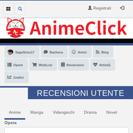
Registrati
SagaSosu17
Bacheca
Amici
Blog
Opere
WishList
Recensioni
Attività
Grafici
RECENSIONI UTENTE
Anime
Manga
Videogiochi
Drama
Novel
Opera