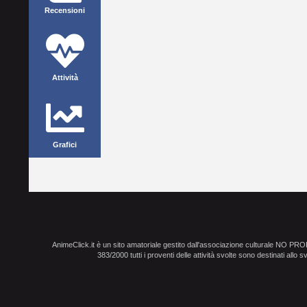
Recensioni
Attività
Grafici
AnimeClick.it è un sito amatoriale gestito dall'associazione culturale NO PR
383/2000 tutti i proventi delle attività svolte sono destinati allo