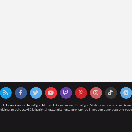
OFIT
Associazione NewType Media
. L'Associazione NewType Media, così come il sito AnimeCl
 svolgimento delle attività istituzionali statutariamente previste, ed in nessun caso possono esser