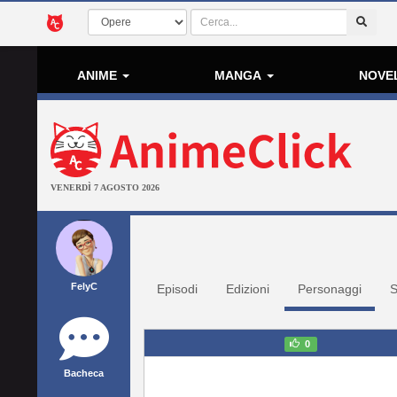
ANIME
MANGA
NOVE
VENERDÌ 7 AGOSTO 2026
FelyC
Episodi
Edizioni
Personaggi
S
0
Bacheca