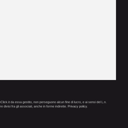
ick.it da essa gestito, non perseguono alcun fine di lucro, e ai sensi del L.n.
e divisi fra gli associati, anche in forme indirette.
Privacy policy
.