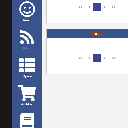
<<
<
1
>
>>
Amici
0
Blog
<<
<
1
>
>>
Opere
WishList