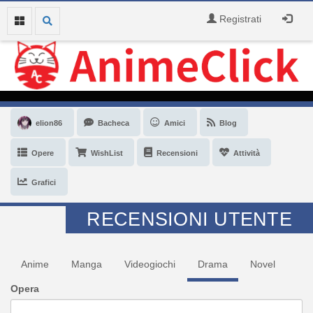
Registrati
elion86
Bacheca
Amici
Blog
Opere
WishList
Recensioni
Attività
Grafici
RECENSIONI UTENTE
Anime
Manga
Videogiochi
Drama
Novel
Opera