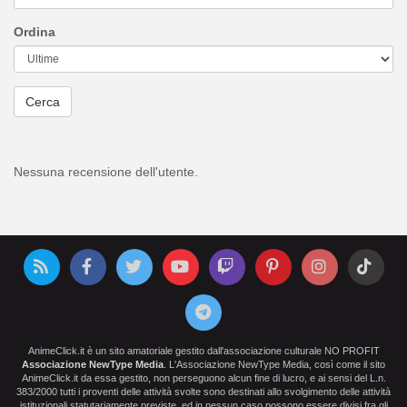
Ordina
Cerca
Nessuna recensione dell'utente.
AnimeClick.it è un sito amatoriale gestito dall'associazione culturale NO PROFIT
Associazione NewType Media
. L'Associazione NewType Media, così come il sito
AnimeClick.it da essa gestito, non perseguono alcun fine di lucro, e ai sensi del L.n.
383/2000 tutti i proventi delle attività svolte sono destinati allo svolgimento delle attività
istituzionali statutariamente previste, ed in nessun caso possono essere divisi fra gli