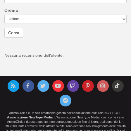
Ordina
Cerca
Nessuna recensione dell'utente.
AnimeClick.it è un sito amatoriale gestito dall'associazione culturale NO PROFIT
Associazione NewType Media
. L'Associazione NewType Media, così come il sito
AnimeClick.it da essa gestito, non perseguono alcun fine di lucro, e ai sensi del L.n.
383/2000 tutti i proventi delle attività svolte sono destinati allo svolgimento delle attività
istituzionali statutariamente previste, ed in nessun caso possono essere divisi fra gli