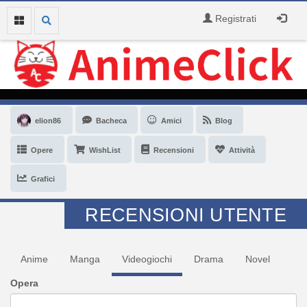
Registrati
elion86
Bacheca
Amici
Blog
Opere
WishList
Recensioni
Attività
Grafici
RECENSIONI UTENTE
Anime
Manga
Videogiochi
Drama
Novel
Opera