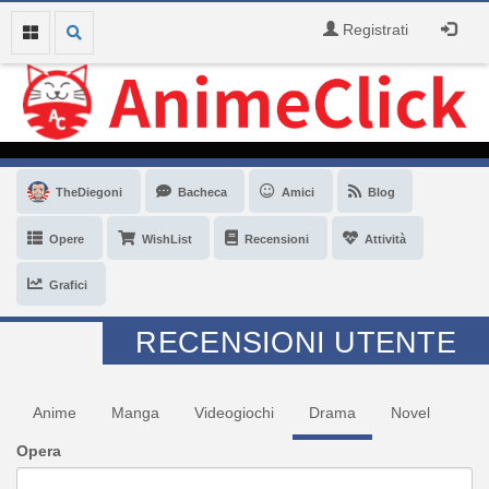
Registrati
TheDiegoni
Bacheca
Amici
Blog
Opere
WishList
Recensioni
Attività
Grafici
RECENSIONI UTENTE
Anime
Manga
Videogiochi
Drama
Novel
Opera