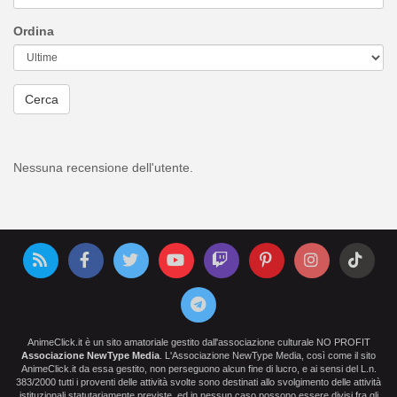
Ordina
Cerca
Nessuna recensione dell'utente.
AnimeClick.it è un sito amatoriale gestito dall'associazione culturale NO PROFIT
Associazione NewType Media
. L'Associazione NewType Media, così come il sito
AnimeClick.it da essa gestito, non perseguono alcun fine di lucro, e ai sensi del L.n.
383/2000 tutti i proventi delle attività svolte sono destinati allo svolgimento delle attività
istituzionali statutariamente previste, ed in nessun caso possono essere divisi fra gli