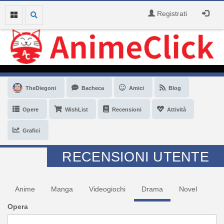
Registrati
TheDiegoni
Bacheca
Amici
Blog
Opere
WishList
Recensioni
Attività
Grafici
RECENSIONI UTENTE
Anime
Manga
Videogiochi
Drama
Novel
Opera