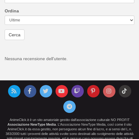
Ordina
Cerca
Nessuna recensione dell'utente.
AnimeClick.it è un sito amatoriale gestito dall'associazione culturale NO PROFIT
Associazione NewType Media
. L'Associazione NewType Media, così come il sito
AnimeClick.it da essa gestito, non perseguono alcun fine di lucro, e ai sensi del L.n.
383/2000 tutti i proventi delle attività svolte sono destinati allo svolgimento delle attività
istituzionali statutariamente previste, ed in nessun caso possono essere divisi fra gli