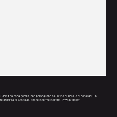
ick.it da essa gestito, non perseguono alcun fine di lucro, e ai sensi del L.n.
e divisi fra gli associati, anche in forme indirette.
Privacy policy
.