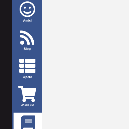
Amici
Blog
Opere
WishList