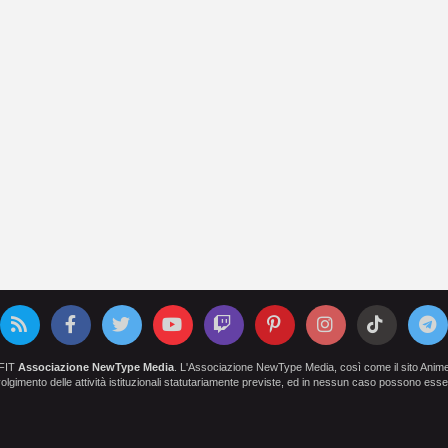
OFIT
Associazione NewType Media
. L'Associazione NewType Media, così come il sito AnimeCl
 svolgimento delle attività istituzionali statutariamente previste, ed in nessun caso possono esser