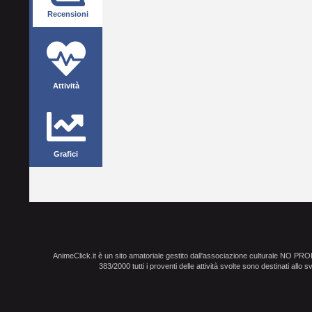
Recensioni
Attività
Grafici
AnimeClick.it è un sito amatoriale gestito dall'associazione culturale NO PR
383/2000 tutti i proventi delle attività svolte sono destinati allo