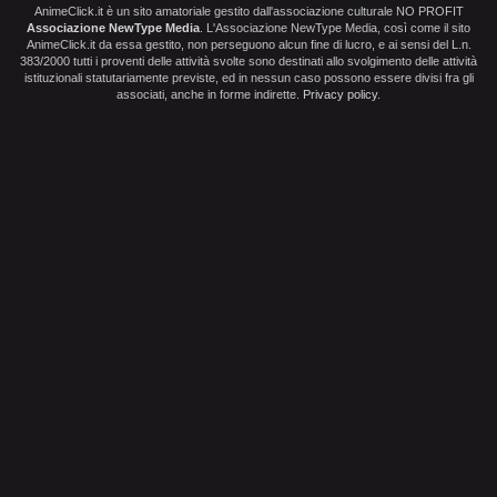
AnimeClick.it è un sito amatoriale gestito dall'associazione culturale NO PROFIT
Associazione NewType Media
. L'Associazione NewType Media, così come il sito
AnimeClick.it da essa gestito, non perseguono alcun fine di lucro, e ai sensi del L.n.
383/2000 tutti i proventi delle attività svolte sono destinati allo svolgimento delle attività
istituzionali statutariamente previste, ed in nessun caso possono essere divisi fra gli
associati, anche in forme indirette.
Privacy policy
.