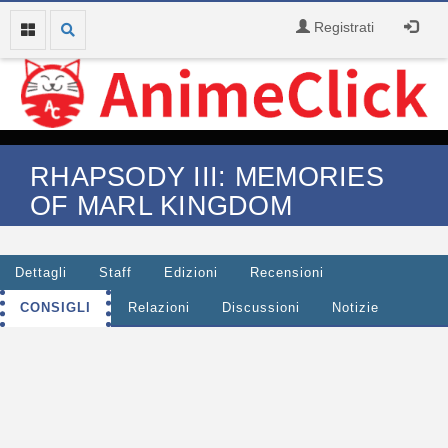
Registrati
RHAPSODY III: MEMORIES
OF MARL KINGDOM
Dettagli
Staff
Edizioni
Recensioni
CONSIGLI
Relazioni
Discussioni
Notizie