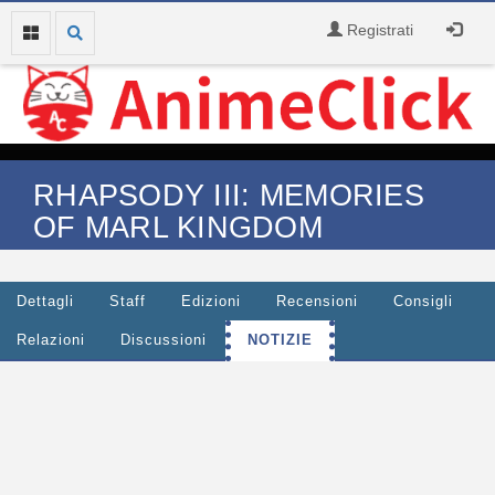
Registrati
RHAPSODY III: MEMORIES
OF MARL KINGDOM
Dettagli
Staff
Edizioni
Recensioni
Consigli
Relazioni
Discussioni
NOTIZIE