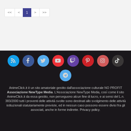
<<
<
1
>
>>
AnimeClick.it è un sito amatoriale gestito dall'associazione culturale NO PROFIT
Associazione NewType Media
. L'Associazione NewType Media, così come il sito
AnimeClick.it da essa gestito, non perseguono alcun fine di lucro, e ai sensi del L.n.
383/2000 tutti i proventi delle attività svolte sono destinati allo svolgimento delle attività
istituzionali statutariamente previste, ed in nessun caso possono essere divisi fra gli
associati, anche in forme indirette.
Privacy policy
.