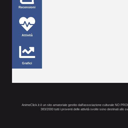
Recensioni
Attività
Grafici
AnimeClick.it è un sito amatoriale gestito dall'associazione culturale NO PR
383/2000 tutti i proventi delle attività svolte sono destinati allo