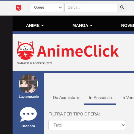
ANIME
MANGA
NOVE
SABATO 8 AGOSTO 2026
Laytonpaolo
Da Acquistare
In Possesso
In Ven
FILTRA PER TIPO OPERA:
Bacheca