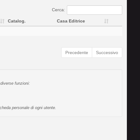
Cerca:
Catalog.
Casa Editrice
Precedente
Successivo
diverse funzioni:
scheda personale di ogni utente.