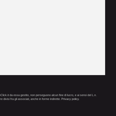
ick.it da essa gestito, non perseguono alcun fine di lucro, e ai sensi del L.n.
e divisi fra gli associati, anche in forme indirette.
Privacy policy
.