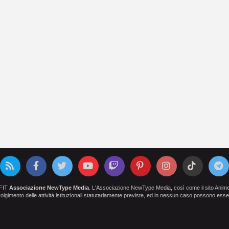
OFIT
Associazione NewType Media
. L'Associazione NewType Media, così come il sito AnimeCl
 svolgimento delle attività istituzionali statutariamente previste, ed in nessun caso possono esser