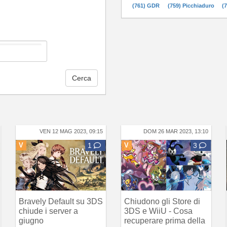
(761) GDR
(759) Picchiaduro
(
Cerca
VEN 12 MAG 2023, 09:15
DOM 26 MAR 2023, 13:10
V
1
V
3
Bravely Default su 3DS
Chiudono gli Store di
chiude i server a
3DS e WiiU - Cosa
giugno
recuperare prima della