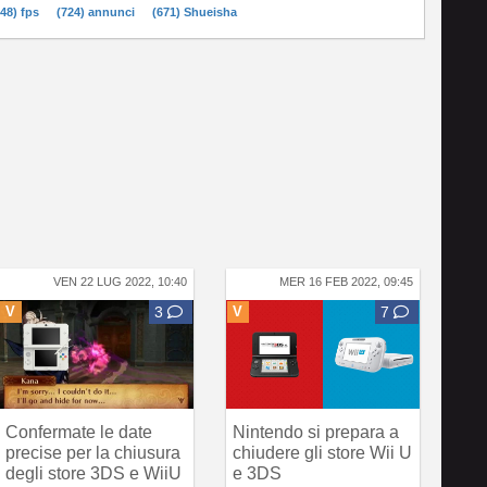
748) fps
(724) annunci
(671) Shueisha
VEN 22 LUG 2022, 10:40
MER 16 FEB 2022, 09:45
V
3
V
7
Confermate le date
Nintendo si prepara a
precise per la chiusura
chiudere gli store Wii U
degli store 3DS e WiiU
e 3DS