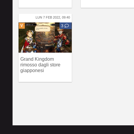
LUN 7 FEB 2022, 09:40
V
3
Grand Kingdom
rimosso dagli store
giapponesi