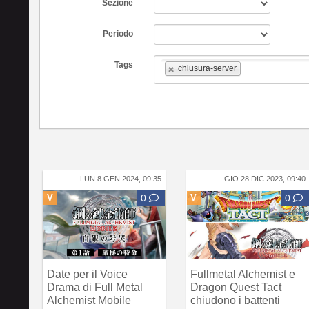
Sezione
Periodo
Tags
chiusura-server
LUN 8 GEN 2024, 09:35
GIO 28 DIC 2023, 09:40
V
0
V
0
Date per il Voice
Fullmetal Alchemist e
Drama di Full Metal
Dragon Quest Tact
Alchemist Mobile
chiudono i battenti