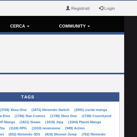
Registrati
Login
CERCA
COMMUNITY
TAGS
(3709) Xbox-One
(3472) Nintendo-Switch
(2091) uscite-manga
re-Enix
(1766) Star-Comics
(1749) Xbox One
(1748) Crunchyroll
POP-Manga
(1621) Steam
(1619) Jrpg
(1504) Planet-Manga
Vita
(1124) RPG
(1010) recensione
(949) Action
ies
(832) Nintendo-3DS
(819) Shonen-Jump
(762) Nintendo