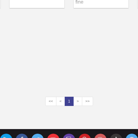
fine
<<
<
1
>
>>