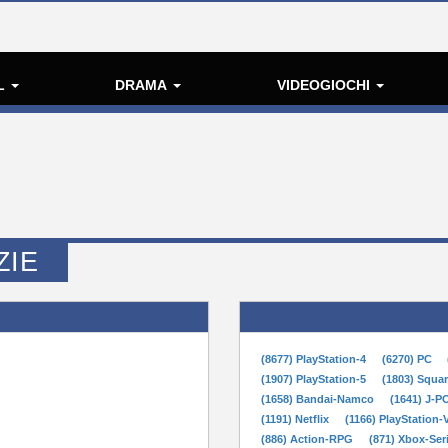
L
DRAMA
VIDEOGIOCHI
ZIE
(8677) PlayStation-4
(6270) PC
(1907) PlayStation-5
(1803) Squa
(1658) Bandai-Namco
(1641) J-
(1191) Netflix
(1166) PlayStation-
(886) Action-RPG
(871) Xbox-Ser