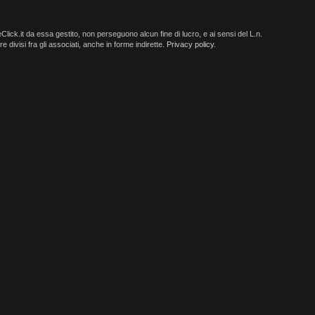
ick.it da essa gestito, non perseguono alcun fine di lucro, e ai sensi del L.n.
e divisi fra gli associati, anche in forme indirette.
Privacy policy
.