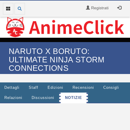
Registrati
NARUTO X BORUTO:
ULTIMATE NINJA STORM
CONNECTIONS
Dettagli
Staff
Edizioni
Recensioni
Consigli
Relazioni
Discussioni
NOTIZIE