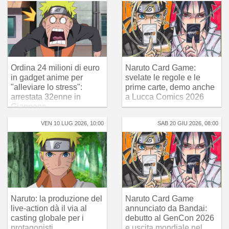
Ordina 24 milioni di euro
Naruto Card Game:
in gadget anime per
svelate le regole e le
"alleviare lo stress":
prime carte, demo anche
arrestata 32enne in
a Lucca Comics 2026
Giappone
VEN 10 LUG 2026, 10:00
SAB 20 GIU 2026, 08:00
Naruto: la produzione del
Naruto Card Game
live-action dà il via al
annunciato da Bandai:
casting globale per i
debutto al GenCon 2026
protagonisti
e uscita mondiale nel