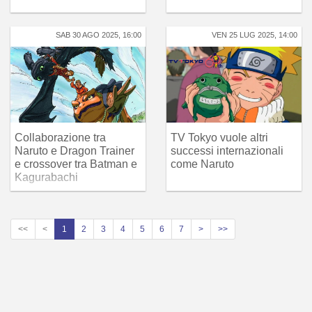
SAB 30 AGO 2025, 16:00
VEN 25 LUG 2025, 14:00
Collaborazione tra
TV Tokyo vuole altri
Naruto e Dragon Trainer
successi internazionali
e crossover tra Batman e
come Naruto
Kagurabachi
<<
<
1
2
3
4
5
6
7
>
>>