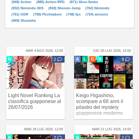
(949) Action
(885) Action-RPG
(871) Xbox-Series
(832) Nintendo-3DS
(818) Shonen-Jump
(762) Nintendo
(761) GDR
(758) Picchiaduro
(748) fps
(724) annunci
(669) Shueisha
MAR 4 AGO 2026, 12:00
GIO 30 LUG 2026, 14:00
N
2
A
L
G
N
9
Light Novel Ranking La
Keigo Higashino,
classifica giapponese al
scompare a 68 anni il
26/07/2026
pilastro del mystery
giapponese moderno
MAR 28 LUG 2026, 12:00
MAR 21 LUG 2026, 14:00
N
7
N
2