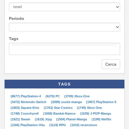
Periodo
Tags
Cerca
TAGS
(8677) PlayStation-4
(6270) PC
(3709) Xbox-One
(3472) Nintendo-Switch
(2089) uscite-manga
(1907) PlayStation-5
(1803) Square-Enix
(1763) Star-Comics
(1749) Xbox One
(1748) Crunchyroll
(1658) Bandai-Namco
(1639) J-POP-Manga
(1621) Steam
(1619) Jrpg
(1504) Planet-Manga
(1190) Netflix
(1166) PlayStation-Vita
(1124) RPG
(1010) recensione