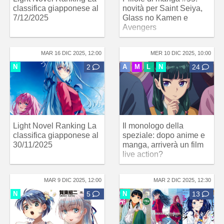
classifica giapponese al
novità per Saint Seiya,
7/12/2025
Glass no Kamen e
Avengers
MAR 16 DIC 2025, 12:00
MER 10 DIC 2025, 10:00
N
2
A
M
L
N
24
Light Novel Ranking La
Il monologo della
classifica giapponese al
speziale: dopo anime e
30/11/2025
manga, arriverà un film
live action?
MAR 9 DIC 2025, 12:00
MAR 2 DIC 2025, 12:30
N
5
N
13