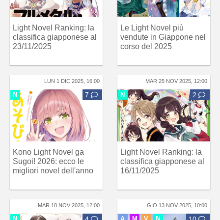
Light Novel Ranking: la
Le Light Novel più
classifica giapponese al
vendute in Giappone nel
23/11/2025
corso del 2025
LUN 1 DIC 2025, 16:00
MAR 25 NOV 2025, 12:00
N
7
N
2
Kono Light Novel ga
Light Novel Ranking: la
Sugoi! 2026: ecco le
classifica giapponese al
migliori novel dell'anno
16/11/2025
MAR 18 NOV 2025, 12:00
GIO 13 NOV 2025, 10:00
N
4
A
M
V
N
10