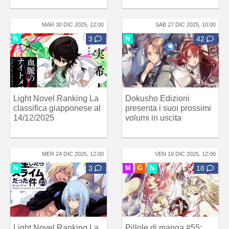
MAR 30 DIC 2025, 12:00
SAB 27 DIC 2025, 10:00
N
3
N
42
Light Novel Ranking La
Dokusho Edizioni
classifica giapponese al
presenta i suoi prossimi
14/12/2025
volumi in uscita
MER 24 DIC 2025, 12:00
VEN 19 DIC 2025, 12:00
N
3
M
G
N
18
Light Novel Ranking La
Pillole di manga #55: