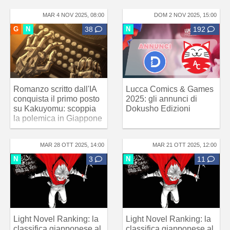
MAR 4 NOV 2025, 08:00
DOM 2 NOV 2025, 15:00
G
N
38
N
192
Romanzo scritto dall'IA
Lucca Comics & Games
conquista il primo posto
2025: gli annunci di
su Kakuyomu: scoppia
Dokusho Edizioni
la polemica in Giappone
MAR 28 OTT 2025, 14:00
MAR 21 OTT 2025, 12:00
N
3
N
11
Light Novel Ranking: la
Light Novel Ranking: la
classifica giapponese al
classifica giapponese al