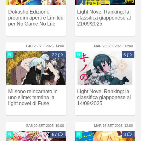
Dokusho Edizioni:
Light Novel Ranking: la
preordini aperti e Limited
classifica giapponese al
per No Game No Life
21/09/2025
GIO 25 SET 2025, 14:00
MAR 23 SET 2025, 12:00
N
22
N
6
Mi sono reincarnato in
Light Novel Ranking: la
uno slime: termina la
classifica giapponese al
light novel di Fuse
14/09/2025
SAB 20 SET 2025, 10:00
MAR 16 SET 2025, 12:00
N
67
N
3