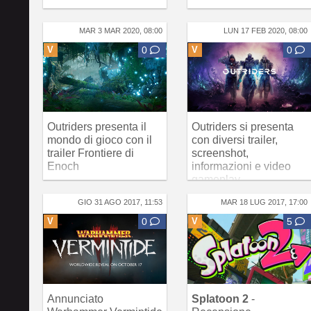
MAR 3 MAR 2020, 08:00
LUN 17 FEB 2020, 08:00
V
0
V
0
Outriders presenta il
Outriders si presenta
mondo di gioco con il
con diversi trailer,
trailer Frontiere di
screenshot,
Enoch
informazioni e video
gameplay
GIO 31 AGO 2017, 11:53
MAR 18 LUG 2017, 17:00
V
0
V
5
Annunciato
Splatoon 2
-