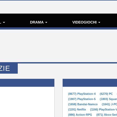
L
DRAMA
VIDEOGIOCHI
ZIE
(8677) PlayStation-4
(6270) PC
(1907) PlayStation-5
(1803) Squa
(1658) Bandai-Namco
(1641) J-
(1191) Netflix
(1166) PlayStation-
(886) Action-RPG
(871) Xbox-Ser