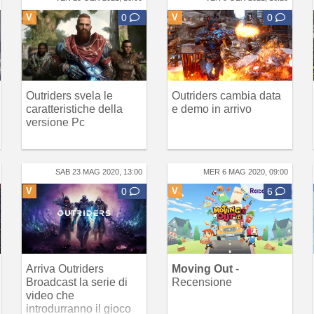
V
0
V
0
Outriders svela le
Outriders cambia data
caratteristiche della
e demo in arrivo
versione Pc
SAB 23 MAG 2020, 13:00
MER 6 MAG 2020, 09:00
V
0
V
6
Arriva Outriders
Moving Out
-
Broadcast la serie di
Recensione
video che
introdurranno il gioco