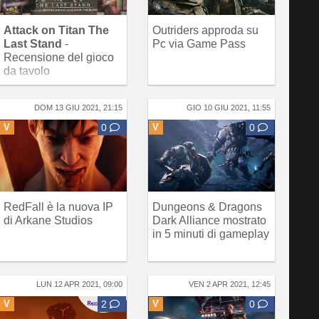
Attack on Titan The
Outriders approda su
Last Stand
-
Pc via Game Pass
Recensione del gioco
da tavolo
DOM 13 GIU 2021, 21:15
GIO 10 GIU 2021, 11:55
V
0
V
0
RedFall è la nuova IP
Dungeons & Dragons
di Arkane Studios
Dark Alliance mostrato
in 5 minuti di gameplay
LUN 12 APR 2021, 09:00
VEN 2 APR 2021, 12:45
V
2
V
0