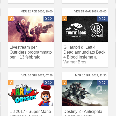
MER 12 FEB 2020, 10:00
VEN 15 MAR 2019, 08:00
V
0
V
0
Livestream per
Gli autori di Left 4
Outriders programmato
Dead annunciato Back
per il 13 febbraio
4 Blood insieme a
Warner Bros
VEN 16 GIU 2017, 07:38
MAR 13 GIU 2017, 11:30
V
0
V
0
E3 2017 - Super Mario
Destiny 2 - Anticipata