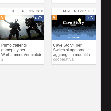
MER 18 OTT 2017, 10:09
DOM 10 SET 2017, 13:14
V
0
V
0
Primo trailer di
Cave Story+ per
gameplay per
Switch si aggiorna e
Warhammer Vermintide
aggiunge la modalità
2
cooperativa