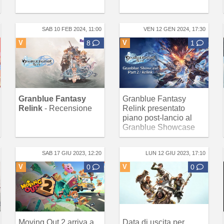
SAB 10 FEB 2024, 11:00
VEN 12 GEN 2024, 17:30
V
8
V
1
Granblue Fantasy
Granblue Fantasy
Relink
- Recensione
Relink presentato
piano post-lancio al
Granblue Showcase
SAB 17 GIU 2023, 12:20
LUN 12 GIU 2023, 17:10
V
0
V
0
Moving Out 2 arriva a
Data di uscita per