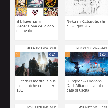
Biblioversum
-
Neko ni Katsuobushi
Recensione del gioco
di Giugno 2021
da tavolo
VEN 19 MAR 2021, 10:45
MAR 16 MAR 2021, 16:35
V
0
V
1
Outriders mostra le sue
Dungeon & Dragons
meccaniche nel trailer
Dark Alliance rivelata
101
data di uscita
VEN 19 FEB 2021, 20:35
MAR 9 FEB 2021, 16:15