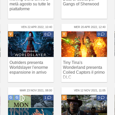
metà agosto su tutte le
Gangs of Sherwood
piattaforme
VEN 22 APR 2022, 10:40
MER 20 APR 2022, 12:40
V
0
V
0
Outriders presenta
Tiny Tina's
Worldslayer l'enorme
Wonderland presenta
espansione in arrivo
Coiled Captors il primo
DLC
MAR 23 NOV 2021, 08:00
VEN 12 NOV 2021, 11:05
G
G
1
V
0