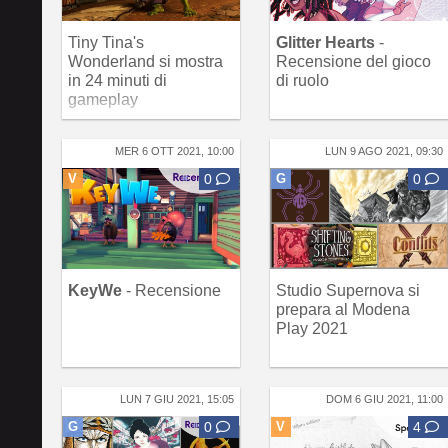
Tiny Tina's
Glitter Hearts
-
Wonderland si mostra
Recensione del gioco
in 24 minuti di
di ruolo
gameplay
MER 6 OTT 2021, 10:00
LUN 9 AGO 2021, 09:30
V
0
G
0
KeyWe
- Recensione
Studio Supernova si
prepara al Modena
Play 2021
LUN 7 GIU 2021, 15:05
DOM 6 GIU 2021, 11:00
G
0
V
4