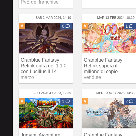
PvE del franchise
SAB 2 MAR 2024, 14:10
MAR 13 FEB 2024, 10:10
V
0
V
1
Granblue Fantasy
Granblue Fantasy
Relink entra nel 1.1.0
Relink supera il
con Lucilius il 14
milione di copie
marzo
vendute
GIO 24 AGO 2023, 12:35
MER 23 AGO 2023, 14:35
V
1
V
2
Jumanji Avventure
Granblue Fantasy