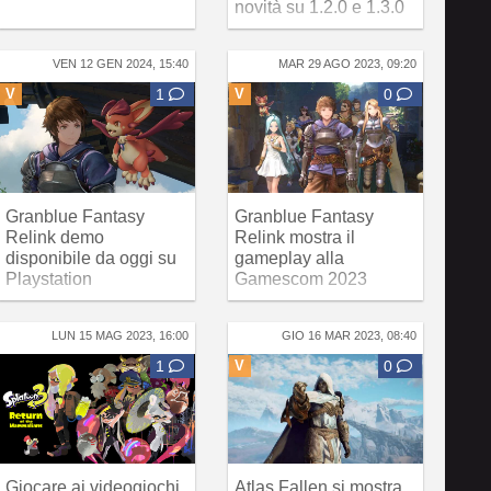
novità su 1.2.0 e 1.3.0
VEN 12 GEN 2024, 15:40
MAR 29 AGO 2023, 09:20
V
1
V
0
Granblue Fantasy
Granblue Fantasy
Relink demo
Relink mostra il
disponibile da oggi su
gameplay alla
Playstation
Gamescom 2023
LUN 15 MAG 2023, 16:00
GIO 16 MAR 2023, 08:40
1
V
0
Giocare ai videogiochi
Atlas Fallen si mostra