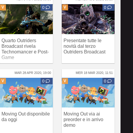
V
0
V
0
Quarto Outriders
Presentate tutte le
Broadcast rivela
novità dal terzo
Technomancer e Post-
Outriders Broadcast
Game
MAR 28 APR 2020, 19:00
MER 18 MAR 2020, 11:51
V
0
V
0
Moving Out disponibile
Moving Out via ai
da oggi
preorder e in arrivo
demo