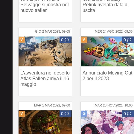
Selvagge si mostra nel
Relink rivelata data di
nuovo trailer
uscita
GIO 2 MAR 2023, 09:05
MER 24 AGO 2022, 09:35
V
0
V
0
L'avventura nel deserto
Annunciato Moving Out
Atlas Fallen arriva il 16
2 per il 2023
maggio
MAR 1 MAR 2022, 09:00
MAR 23 NOV 2021, 10:00
V
0
G
0