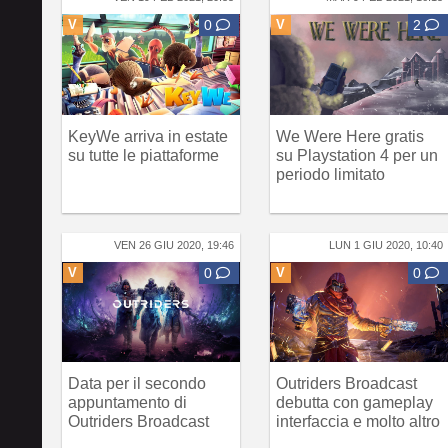
V
0
V
2
KeyWe arriva in estate
We Were Here gratis
su tutte le piattaforme
su Playstation 4 per un
periodo limitato
VEN 26 GIU 2020, 19:46
LUN 1 GIU 2020, 10:40
V
0
V
0
Data per il secondo
Outriders Broadcast
appuntamento di
debutta con gameplay
Outriders Broadcast
interfaccia e molto altro