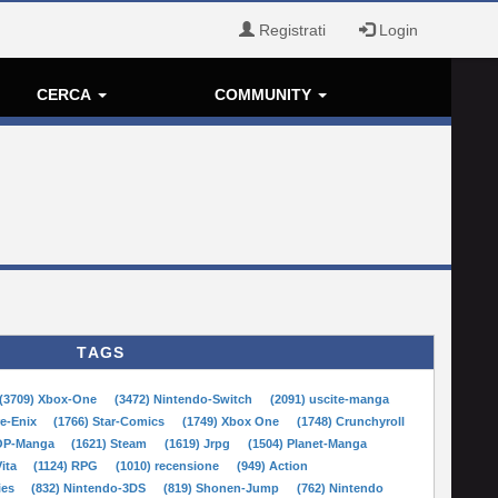
Registrati
Login
CERCA
COMMUNITY
TAGS
(3709) Xbox-One
(3472) Nintendo-Switch
(2091) uscite-manga
re-Enix
(1766) Star-Comics
(1749) Xbox One
(1748) Crunchyroll
POP-Manga
(1621) Steam
(1619) Jrpg
(1504) Planet-Manga
Vita
(1124) RPG
(1010) recensione
(949) Action
ies
(832) Nintendo-3DS
(819) Shonen-Jump
(762) Nintendo