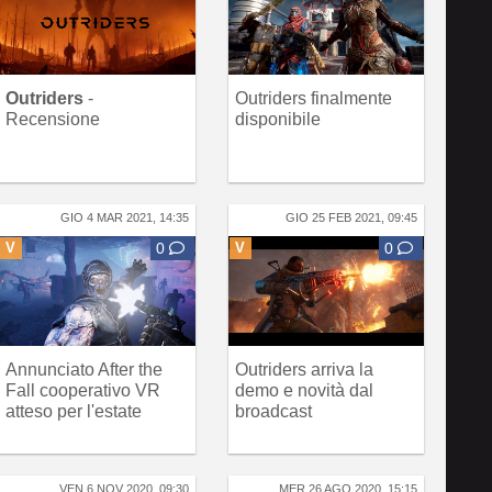
Outriders
-
Outriders finalmente
Recensione
disponibile
GIO 4 MAR 2021, 14:35
GIO 25 FEB 2021, 09:45
V
0
V
0
Annunciato After the
Outriders arriva la
Fall cooperativo VR
demo e novità dal
atteso per l'estate
broadcast
VEN 6 NOV 2020, 09:30
MER 26 AGO 2020, 15:15