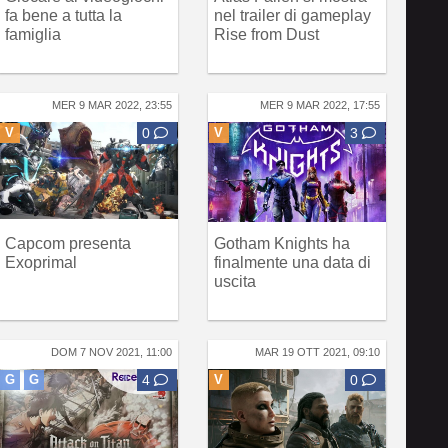
fa bene a tutta la
nel trailer di gameplay
famiglia
Rise from Dust
MER 9 MAR 2022, 23:55
MER 9 MAR 2022, 17:55
V
0
V
3
Capcom presenta
Gotham Knights ha
Exoprimal
finalmente una data di
uscita
DOM 7 NOV 2021, 11:00
MAR 19 OTT 2021, 09:10
G
G
4
V
0