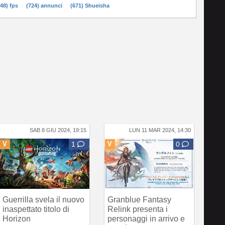
748) fps
(724) annunci
(671) Shueisha
SAB 8 GIU 2024, 19:15
LUN 11 MAR 2024, 14:30
V
1
V
0
Guerrilla svela il nuovo
Granblue Fantasy
inaspettato titolo di
Relink presenta i
Horizon
personaggi in arrivo e