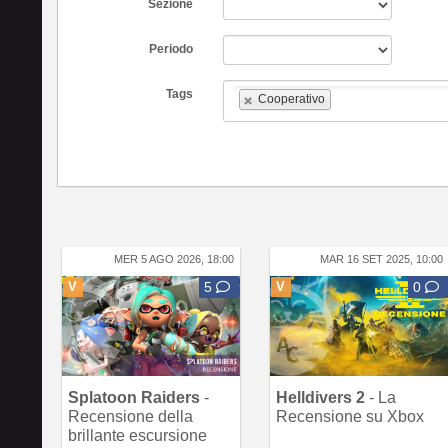
Sezione
Periodo
Tags
Cooperativo
MER 5 AGO 2026, 18:00
MAR 16 SET 2025, 10:00
V
5
V
0
Splatoon Raiders
-
Helldivers 2
- La
Recensione della
Recensione su Xbox
brillante escursione