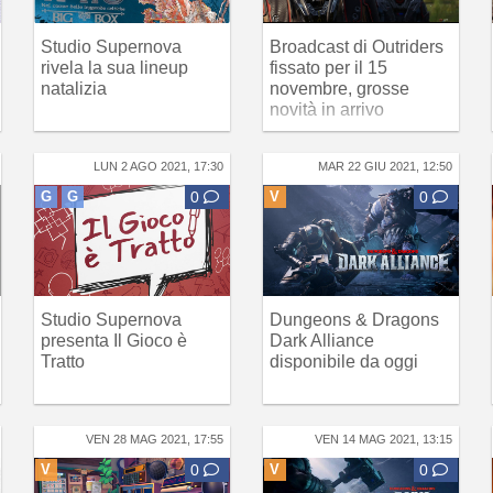
Studio Supernova
Broadcast di Outriders
rivela la sua lineup
fissato per il 15
natalizia
novembre, grosse
novità in arrivo
LUN 2 AGO 2021, 17:30
MAR 22 GIU 2021, 12:50
G
G
0
V
0
Studio Supernova
Dungeons & Dragons
presenta Il Gioco è
Dark Alliance
Tratto
disponibile da oggi
VEN 28 MAG 2021, 17:55
VEN 14 MAG 2021, 13:15
V
0
V
0