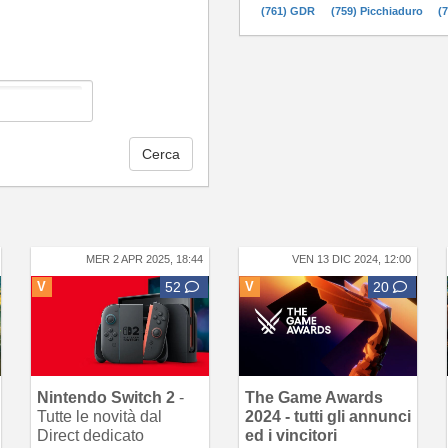
(761) GDR
(759) Picchiaduro
(
Cerca
MER 2 APR 2025, 18:44
VEN 13 DIC 2024, 12:00
V
52
V
20
Nintendo Switch 2
-
The Game Awards
Tutte le novità dal
2024 - tutti gli annunci
Direct dedicato
ed i vincitori