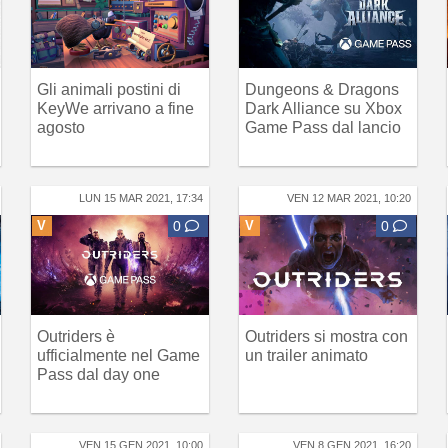
Gli animali postini di
Dungeons & Dragons
KeyWe arrivano a fine
Dark Alliance su Xbox
agosto
Game Pass dal lancio
LUN 15 MAR 2021, 17:34
VEN 12 MAR 2021, 10:20
V
0
V
0
Outriders è
Outriders si mostra con
ufficialmente nel Game
un trailer animato
Pass dal day one
VEN 15 GEN 2021, 10:00
VEN 8 GEN 2021, 16:20