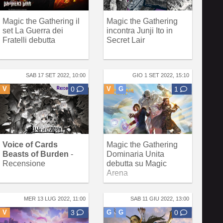
Magic the Gathering il
Magic the Gathering
set La Guerra dei
incontra Junji Ito in
Fratelli debutta
Secret Lair
SAB 17 SET 2022, 10:00
GIO 1 SET 2022, 15:10
V
0
V
G
1
Voice of Cards
Magic the Gathering
Beasts of Burden
-
Dominaria Unita
Recensione
debutta su Magic
Arena
MER 13 LUG 2022, 11:00
SAB 11 GIU 2022, 13:00
V
3
G
G
0