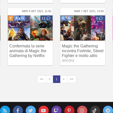
MER 8 SET 2021, 11:00
MAR 7 SET 2021, 14:00
V
A
G
11
G
G
0
Confermata la serie
Magic the Gathering
animata di Magic the
incontra Fortnite, Street
Gathering by Netflix
Fighter e molto altro
ancora
<<
<
1
>
>>