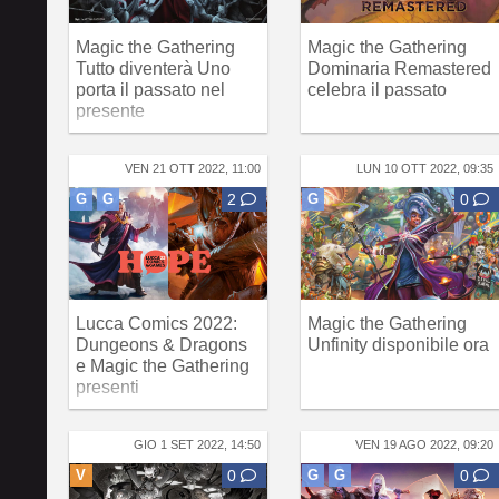
Magic the Gathering
Magic the Gathering
Tutto diventerà Uno
Dominaria Remastered
porta il passato nel
celebra il passato
presente
VEN 21 OTT 2022, 11:00
LUN 10 OTT 2022, 09:35
G
G
2
G
0
Lucca Comics 2022:
Magic the Gathering
Dungeons & Dragons
Unfinity disponibile ora
e Magic the Gathering
presenti
GIO 1 SET 2022, 14:50
VEN 19 AGO 2022, 09:20
V
0
G
G
0