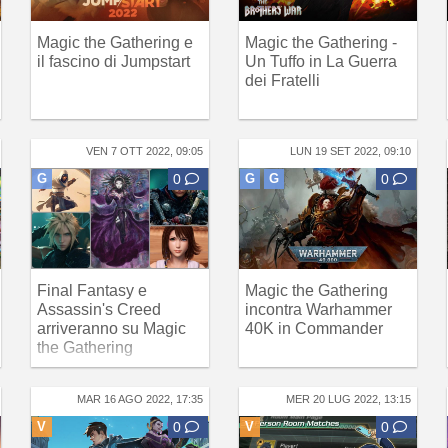
Magic the Gathering e
Magic the Gathering -
il fascino di Jumpstart
Un Tuffo in La Guerra
dei Fratelli
VEN 7 OTT 2022, 09:05
LUN 19 SET 2022, 09:10
G
0
G
G
0
Final Fantasy e
Magic the Gathering
Assassin's Creed
incontra Warhammer
arriveranno su Magic
40K in Commander
the Gathering
MAR 16 AGO 2022, 17:35
MER 20 LUG 2022, 13:15
V
0
V
0