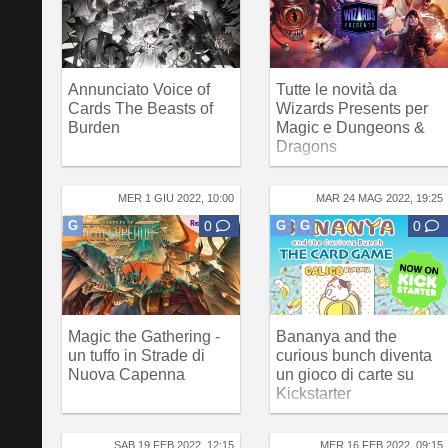
Annunciato Voice of
Tutte le novità da
Cards The Beasts of
Wizards Presents per
Burden
Magic e Dungeons &
Dragons
MER 1 GIU 2022, 10:00
MAR 24 MAG 2022, 19:25
G
0
G
G
0
Magic the Gathering -
Bananya and the
un tuffo in Strade di
curious bunch diventa
Nuova Capenna
un gioco di carte su
Kickstarter
SAB 19 FEB 2022, 12:15
MER 16 FEB 2022, 09:15