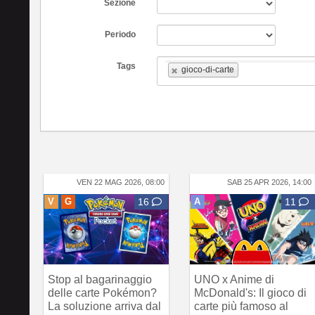
Sezione
Periodo
Tags
gioco-di-carte
VEN 22 MAG 2026, 08:00
SAB 25 APR 2026, 14:00
V
G
16
A
11
Stop al bagarinaggio
UNO x Anime di
delle carte Pokémon?
McDonald's: Il gioco di
La soluzione arriva dal
carte più famoso al