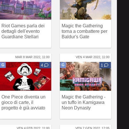
Riot Games parla dei
Magic the Gathering
dettagli dell'evento
torna a combattere per
Guardiane Stellari
Baldur's Gate
MAR 8 MAR 2022, 11:00
VEN 4 MAR 2022, 11:00
G
4
G
1
One Piece diventa un
Magic the Gathering -
gioco di carte, il
un tuffo in Kamigawa
progetto è già avviato
Neon Dynasty
VEN 4 FEB 2022, 11:00
VEN 7 GEN 2022, 17:05