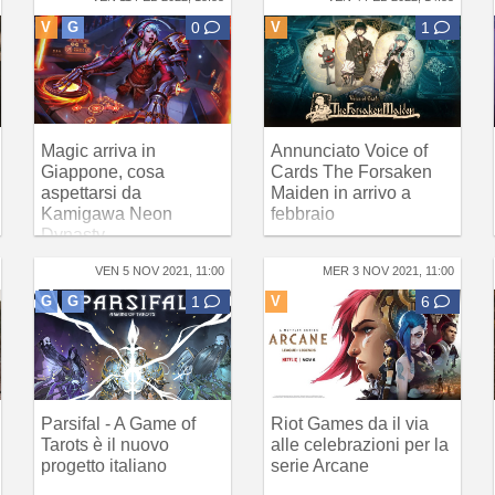
V
G
0
V
1
Magic arriva in
Annunciato Voice of
Giappone, cosa
Cards The Forsaken
aspettarsi da
Maiden in arrivo a
Kamigawa Neon
febbraio
Dynasty
VEN 5 NOV 2021, 11:00
MER 3 NOV 2021, 11:00
G
G
1
V
6
Parsifal - A Game of
Riot Games da il via
Tarots è il nuovo
alle celebrazioni per la
progetto italiano
serie Arcane