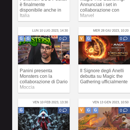
è finalmente
Annunciati i set in
disponibile anche in
collaborazione con
Italia
Marvel
LUN 10 LUG 2023, 14:30
MER 28 GIU 2023, 10:20
G
G
0
V
G
0
Panini presenta
Il Signore degli Anelli
Monsters con la
debutta su Magic the
collaborazione di Dario
Gathering ufficialmente
Moccia
VEN 10 FEB 2023, 13:30
VEN 13 GEN 2023, 10:50
G
0
V
G
G
0