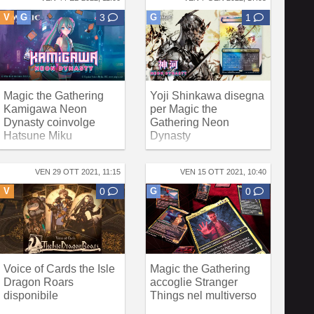
V
G
3
G
1
Magic the Gathering
Yoji Shinkawa disegna
Kamigawa Neon
per Magic the
Dynasty coinvolge
Gathering Neon
Hatsune Miku
Dynasty
VEN 29 OTT 2021, 11:15
VEN 15 OTT 2021, 10:40
V
0
G
0
Voice of Cards the Isle
Magic the Gathering
Dragon Roars
accoglie Stranger
disponibile
Things nel multiverso