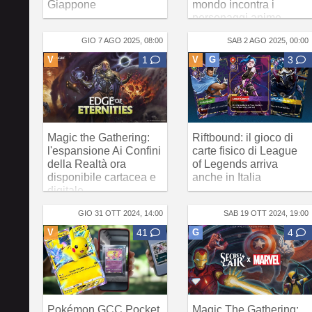
Giappone
mondo incontra i
personaggi anime
GIO 7 AGO 2025, 08:00
SAB 2 AGO 2025, 00:00
V
1
V
G
3
Magic the Gathering:
Riftbound: il gioco di
l'espansione Ai Confini
carte fisico di League
della Realtà ora
of Legends arriva
disponibile cartacea e
anche in Italia
digitale
GIO 31 OTT 2024, 14:00
SAB 19 OTT 2024, 19:00
V
41
G
4
Pokémon GCC Pocket
Magic The Gathering: