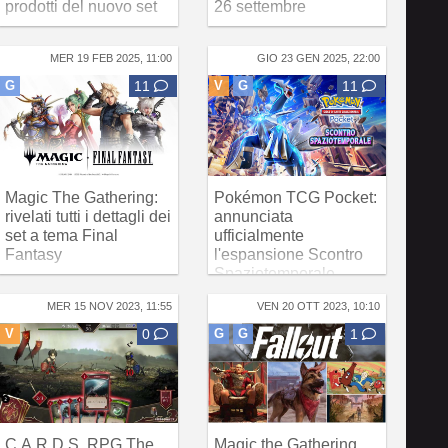
prodotti del nuovo set
26 settembre
MER 19 FEB 2025, 11:00
GIO 23 GEN 2025, 22:00
G
11
V
G
11
Magic The Gathering:
Pokémon TCG Pocket:
rivelati tutti i dettagli dei
annunciata
set a tema Final
ufficialmente
Fantasy
l'espansione Scontro
Spaziotemporale
MER 15 NOV 2023, 11:55
VEN 20 OTT 2023, 10:10
V
0
G
G
1
C.A.R.D.S. RPG The
Magic the Gathering