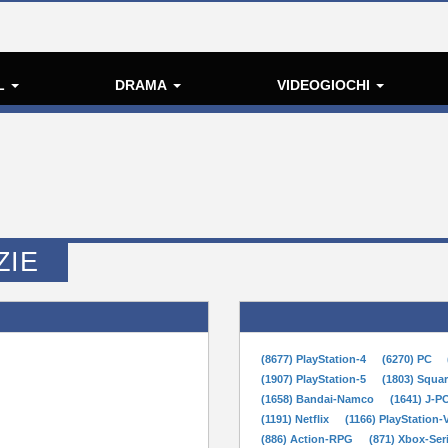
L
DRAMA
VIDEOGIOCHI
ZIE
(8677) PlayStation-4
(6270) PC
(1907) PlayStation-5
(1803) Squa
(1658) Bandai-Namco
(1641) J-
(1191) Netflix
(1166) PlayStation-
(886) Action-RPG
(871) Xbox-Ser