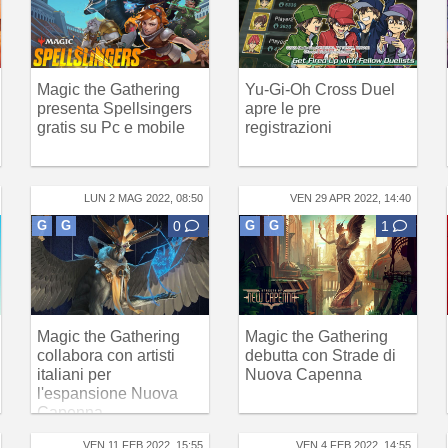
Magic the Gathering
Yu-Gi-Oh Cross Duel
presenta Spellsingers
apre le pre
gratis su Pc e mobile
registrazioni
LUN 2 MAG 2022, 08:50
VEN 29 APR 2022, 14:40
G
G
0
G
G
1
Magic the Gathering
Magic the Gathering
collabora con artisti
debutta con Strade di
italiani per
Nuova Capenna
l'espansione Nuova
Capenna
VEN 11 FEB 2022, 15:55
VEN 4 FEB 2022, 14:55