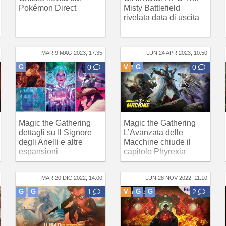
Pokémon Direct
Misty Battlefield
rivelata data di uscita
MAR 9 MAG 2023, 17:35
LUN 24 APR 2023, 10:50
G
0
V
G
0
Magic the Gathering
Magic the Gathering
dettagli su Il Signore
L’Avanzata delle
degli Anelli e altre
Macchine chiude il
espansioni
capitolo Phyrexia
MAR 20 DIC 2022, 14:00
LUN 28 NOV 2022, 11:10
G
G
1
V
G
G
2