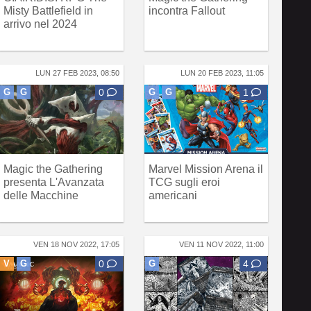
Misty Battlefield in
incontra Fallout
arrivo nel 2024
LUN 27 FEB 2023, 08:50
LUN 20 FEB 2023, 11:05
G
G
0
G
G
1
Magic the Gathering
Marvel Mission Arena il
presenta L'Avanzata
TCG sugli eroi
delle Macchine
americani
VEN 18 NOV 2022, 17:05
VEN 11 NOV 2022, 11:00
V
G
0
G
4