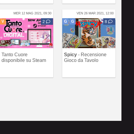
MER 12 MAG 2021, 09:30
VEN 26 MAR 2021, 12:00
V
2
G
G
8
Tanto Cuore
Spicy
- Recensione
disponibile su Steam
Gioco da Tavolo