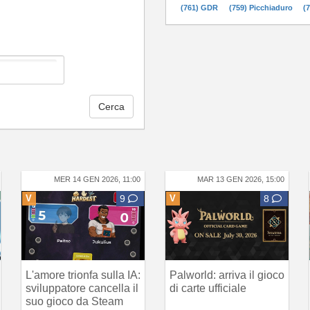
(761) GDR
(759) Picchiaduro
(
Cerca
MER 14 GEN 2026, 11:00
MAR 13 GEN 2026, 15:00
V
9
V
8
L'amore trionfa sulla IA:
Palworld: arriva il gioco
sviluppatore cancella il
di carte ufficiale
suo gioco da Steam