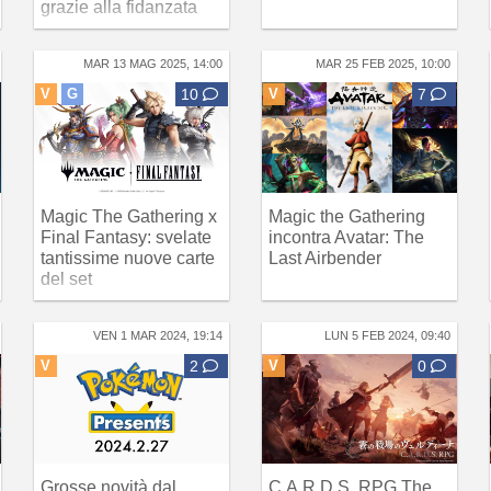
grazie alla fidanzata
MAR 13 MAG 2025, 14:00
MAR 25 FEB 2025, 10:00
V
G
10
V
7
Magic The Gathering x
Magic the Gathering
Final Fantasy: svelate
incontra Avatar: The
tantissime nuove carte
Last Airbender
del set
VEN 1 MAR 2024, 19:14
LUN 5 FEB 2024, 09:40
V
2
V
0
Grosse novità dal
C.A.R.D.S. RPG The