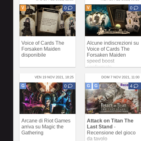
V
0
V
0
Voice of Cards The
Alcune indiscrezioni su
Forsaken Maiden
Voice of Cards The
disponibile
Forsaken Maiden
speed boost
confermato
VEN 19 NOV 2021, 18:25
DOM 7 NOV 2021, 11:00
G
0
G
G
4
Arcane di Riot Games
Attack on Titan The
arriva su Magic the
Last Stand
-
Gathering
Recensione del gioco
da tavolo