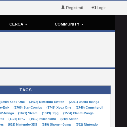
Registrati
Login
CERCA
COMMUNITY
TAGS
(3709) Xbox-One
(3472) Nintendo-Switch
(2091) uscite-manga
re-Enix
(1766) Star-Comics
(1749) Xbox One
(1748) Crunchyroll
POP-Manga
(1621) Steam
(1619) Jrpg
(1504) Planet-Manga
Vita
(1124) RPG
(1010) recensione
(949) Action
ies
(832) Nintendo-3DS
(819) Shonen-Jump
(762) Nintendo