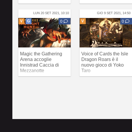
LUN 20 SET 2021, 10:10
GIO 9 SET 2021, 14:50
V
G
0
V
0
Magic the Gathering
Voice of Cards the Isle
Arena accoglie
Dragon Roars è il
Innistrad Caccia di
nuovo gioco di Yoko
Mezzanotte
Taro