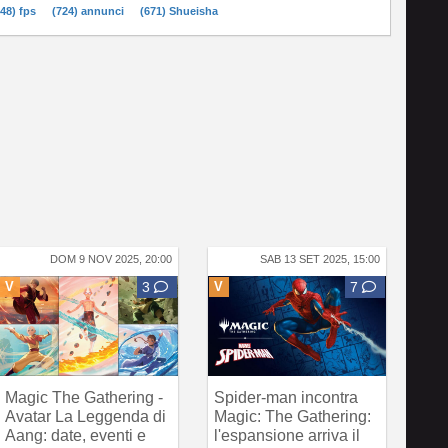
748) fps
(724) annunci
(671) Shueisha
DOM 9 NOV 2025, 20:00
SAB 13 SET 2025, 15:00
V
3
V
7
Magic The Gathering -
Spider-man incontra
Avatar La Leggenda di
Magic: The Gathering:
Aang: date, eventi e
l'espansione arriva il